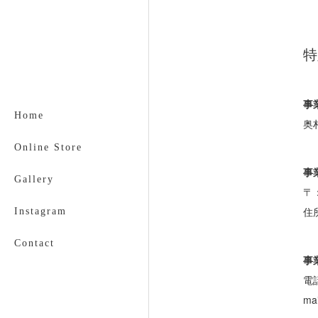
特
事
Home
奥
Online Store
事
Gallery
〒：
住
Instagram
Contact
事
電話
mai