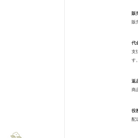
販
販
代
支
す
返
商
役
配