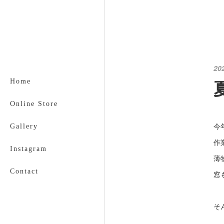
20
Home
Online Store
今
Gallery
作
Instagram
薄
Contact
窓
そ