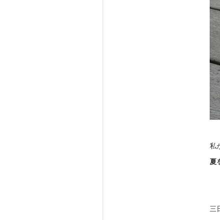
私
夏
三