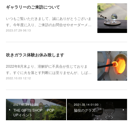
ギャラリーのご来訪について
いつもご覧いただきまして、誠にありがとうございま
す。今年度に入り、ご来訪のお問合せやオーダーメ…
2023.07.29 06:13
吹きガラス体験お休み致します
2022年8月末より、溶解炉に不具合が生じておりま
す。すぐに火を落とす判断には至りませんが、しば…
2022.10.03 12:12
2021.05.29 12:20
2021.03.14 01:00
THE GIFTS SHOP POP
脇役のグラス
UPイベント