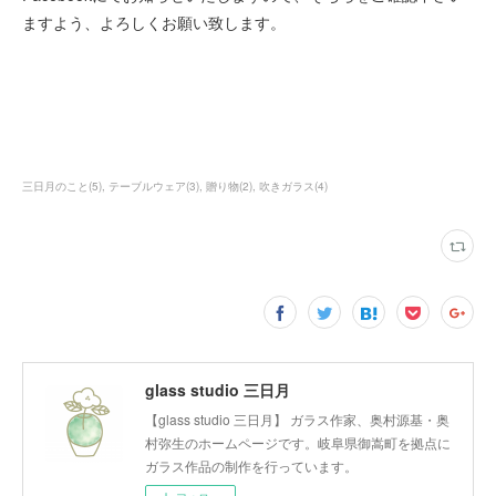
ますよう、よろしくお願い致します。
三日月のこと
(
5
)
テーブルウェア
(
3
)
贈り物
(
2
)
吹きガラス
(
4
)
glass studio 三日月
【glass studio 三日月】 ガラス作家、奥村源基・奥
村弥生のホームページです。岐阜県御嵩町を拠点に
ガラス作品の制作を行っています。