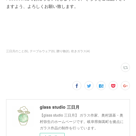
ますよう、よろしくお願い致します。
三日月のこと
(
5
)
テーブルウェア
(
3
)
贈り物
(
2
)
吹きガラス
(
4
)
glass studio 三日月
【glass studio 三日月】 ガラス作家、奥村源基・奥
村弥生のホームページです。岐阜県御嵩町を拠点に
ガラス作品の制作を行っています。