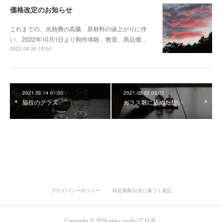
価格改定のお知らせ
これまでの、光熱費の高騰、原材料の値上がりに伴
い、2022年10月1日より制作体験、教室、商品価…
2022.09.30 15:00
2021.03.14 01:00
2021.02.03 03:01
脇役のグラス
ガラス雛に込めた想い
プライバシーポリシー
特定商取引法に基づく表記
Copyright ©
2026
glass studio 三日月
.